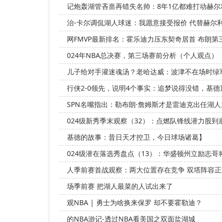
记炮轰湖管吝啬再错失名帅：8年1亿都难打动赫尔
治-卡尔调侃湖人球迷：我愿意接受报价 代替赫尔
网FMVP最新排名：霍乐迪力压东契奇居首 布朗第
024年NBA总决赛，第三场赛前分析（个人观点）
儿子给对手灌迷魂汤？老哈达威：波津不在场时绿
行侠2-0领先，说明4个事实：追梦说得没错，基德
SPN名嘴指出：勒布朗·詹姆斯才是雷迪克出任湖
024级新秀季末观察（32）：点燃队锋线潜力股到
基德的故事：昔日天才控卫，今日球场诸葛】
024级潜在落选秀盘点（13）：华盛顿州立励志
人季前赛首战观察：两大位置存在竞争 双塔阵容
场季前赛 把湖人最菜的人试出来了
观NBA | 勇士为啥换来保罗 却不要霍勒迪？
的NBA游记-透过NBA看美国之双面盐湖城