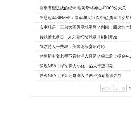
赛季有望达成的纪录 詹姆斯将冲击40000分大关
届总冠军和FMVP：绿军湖人17次夺冠 詹皇四次加冕
实事球是｜三弟大哥凤凰城重聚？别闹！回火箭才
费城抢七暴雷，系列赛终结风暴才刚刚开始
凯尔特人—费城：美国论坛赛后讨论
詹姆斯中文老师不看好湖人晋级？鲍仁君：掘金4-
静观NBA｜绿军实力小优，热火奇迹可期
静观NBA｜掘金还是湖人？两种预感都很强烈
首页<
上一页
1