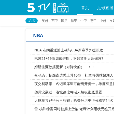
首页
足球直播
足球
英超
西甲
国足
德甲
中甲
意甲
中超
女
NBA
NBA·布朗重返波士顿与CBA新赛季外援新政
巴茨21+19血虐戴维斯，不知道湖人后悔没?
姆斯生涯数据更新（对阵快船）！！！
夜动态：杨瀚森选秀上升10位，杜兰特罚球超湖
夜交易动态：名记曝库里可能离开勇士，雄鹿有意
怨局没赢过！洛城德比将湖人短板彻底暴露
大球星共迎得分里程碑：哈登升历史得分榜第14名
雷-杨和穆雷同时被摆上货架 老鹰计划用状元签开