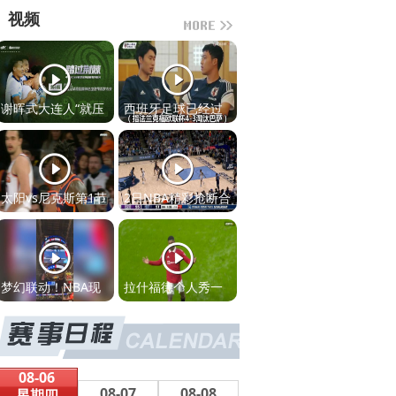
视频
谢晖式大连人“就压
西班牙足球已经过
着
时了
太阳vs尼克斯第1节
2日NBA精彩抢断合
英
集
梦幻联动！NBA现
拉什福德个人秀一
场放
条龙
08-06
08-07
08-08
星期四