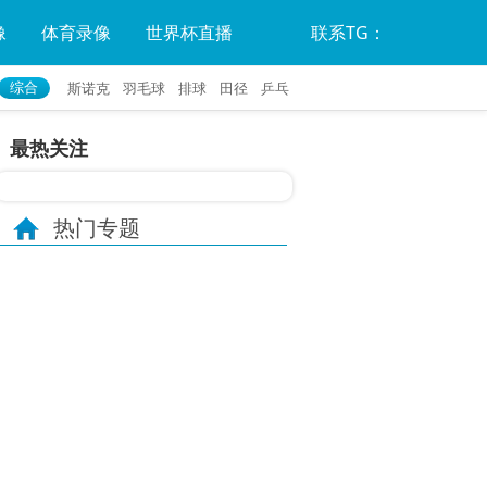
像
体育录像
世界杯直播
联系TG：
综合
斯诺克
羽毛球
排球
田径
乒乓
dongbabay
最热关注
热门专题