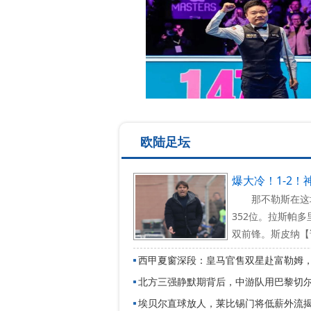
欧陆足坛
爆大冷！1-2！
那不勒斯在这
352位。拉斯帕
双前锋。斯皮纳【
西甲夏窗深段：皇马官售双星赴富勒姆
里谈判未破局
北方三强静默期背后，中游队用巴黎切
渣补墙
埃贝尔直球放人，莱比锡门将低薪外流