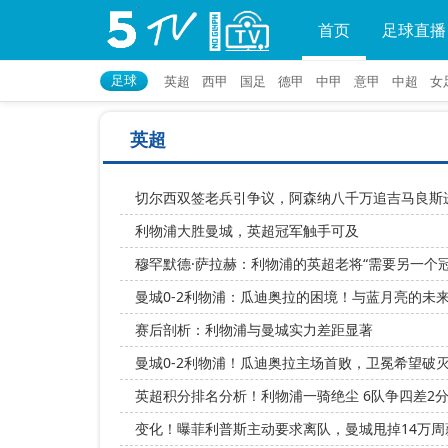
首页
足球直播
足球
英超
西甲
国足
德甲
中甲
意甲
中超
女
英超
切尔西双签老兵引争议，阿森纳八千万追吉马良斯
利物浦大胜曼城，英超冠军触手可及
穆罕默德·萨拉赫：利物浦的英超老将“需要另一个冠
曼城0-2利物浦：瓜迪奥拉的困境！与蓝月亮的未
赛后剖析：利物浦与曼城实力差距显著
曼城0-2利物浦！瓜迪奥拉主场首败，卫冕希望破
英超积分排名分析！利物浦一骑绝尘 6队争四差2分
变化！曝菲利普斯主动要求离队，曼城甩掉14万