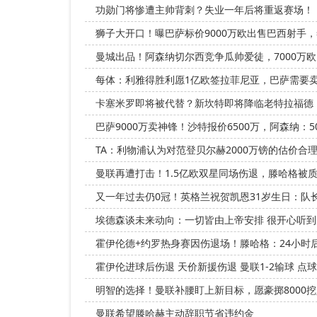
功勋门将惨遭主帅背刺？失业一年后将重返赛场！
狮子大开口！曝巴萨标价9000万欧出售巴西射手
曼城出品！阿森纳切尔西竞争瓜帅爱徒，7000万
每体：利雅得胜利愿1亿欧签拉菲尼亚，巴萨需要
卡塞米罗即将被代替？新坎特即将降临老特拉福德
巴萨9000万卖神锋！沙特报价6500万，阿森纳：50
TA：利物浦认为对范登贝尔赫2000万镑的估价合
曼联再遭打击！1.5亿欧双星同场伤退，滕哈格被
又一年过去仍0冠！英格兰祝贺凯恩31岁生日：队
埃德森谈未来动向：一切皆由上帝安排 很开心听
霍伊伦德+约罗热身赛因伤退场！滕哈格：24小时
霍伊伦进球后伤退 天价新援伤退 曼联1-2输球 点球
明智的选择！曼联补腰盯上新目标，愿豪掷8000
曼联希望滕哈赫主动辞职节省违约金