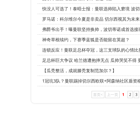
快没人可选了！泰晤士报：曼联选帅陷入窘境 波
罗马诺：科尔维尔今夏是非卖品 切尔西视其为未
弗爵爷出手！曝曼联坚持换帅，波切蒂诺成首选接
神奇草根续约，下赛季蓝狐是否能留在英超？
连锁反应！曼联足总杯夺冠，这三支球队的心情比
足总杯巨大争议 哈兰德遭抱摔无点 瓜帅哭笑不得 
【瓜秃整活，成就滕秃复制范加尔？】
1冠坑3队？曼联踢掉切尔西欧联+阿森纳社区盾资
首页<
上一页
1
2
3