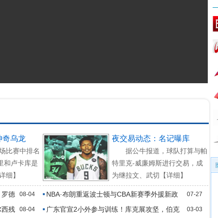
神奇乌龙
夜交易动态：名记曝库
场比赛中排名
据公牛报道，球队打算与帕
多里和卢卡库是
特里克-威廉姆斯进行交易，成
详细】
为继拉文、武切【详细】
，罗德
NBA·布朗重返波士顿与CBA新赛季外援新政
08-04
07-27
尔西残
广东官宣2小外参与训练！库克展攻坚，伯克
08-04
03-03