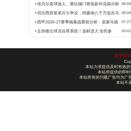
渣补墙
埃贝尔直球放人，莱比锡门将低薪外流揭示财
08-04
政新态
切尔西双签老兵引争议，阿森纳八千万追吉马
08-04
良斯进体检
西甲2026-27赛季揭幕战赛前分析：皇家马德
07-27
里 vs 皇家社会
足协推出球员自荐系统！选材进入‘全民参
03-01
与’时代！弥补青训不足
关于5TV
Cop
本站力求提供及时有效的
本站所提供的即时
本站所有的刊载广告均为广
本站不