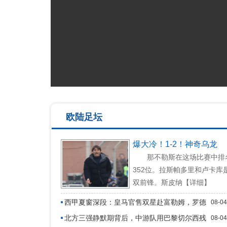
欧陆足坛
爆大冷！1-2！神奇乌龙
那不勒斯在这场比赛中排
352位。拉斯帕多里和卢卡库
双前锋。斯皮纳【详细】
西甲夏窗深段：皇马官售双星赴富勒姆，罗德
08-04
里谈判未破局
北方三强静默期背后，中游队用巴黎切尔西残
08-04