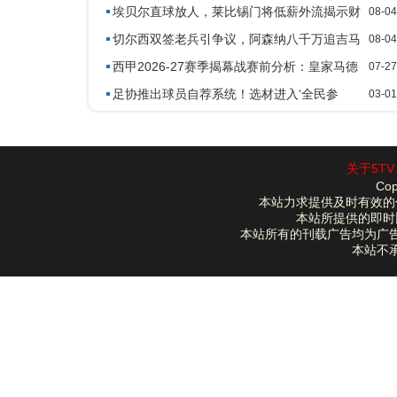
渣补墙
埃贝尔直球放人，莱比锡门将低薪外流揭示财
08-04
政新态
切尔西双签老兵引争议，阿森纳八千万追吉马
08-04
良斯进体检
西甲2026-27赛季揭幕战赛前分析：皇家马德
07-27
里 vs 皇家社会
足协推出球员自荐系统！选材进入‘全民参
03-01
与’时代！弥补青训不足
关于5TV
Cop
本站力求提供及时有效的
本站所提供的即时
本站所有的刊载广告均为广
本站不