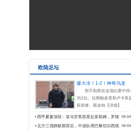
欧陆足坛
爆大冷！1-2！神奇乌龙
那不勒斯在这场比赛中排
352位。拉斯帕多里和卢卡库
双前锋。斯皮纳【详细】
西甲夏窗深段：皇马官售双星赴富勒姆，罗德
08-04
里谈判未破局
北方三强静默期背后，中游队用巴黎切尔西残
08-04