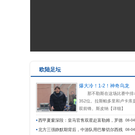
欧陆足坛
爆大冷！1-2！神奇乌龙
那不勒斯在这场比赛中排
352位。拉斯帕多里和卢卡库
双前锋。斯皮纳【详细】
西甲夏窗深段：皇马官售双星赴富勒姆，罗德
08-04
里谈判未破局
北方三强静默期背后，中游队用巴黎切尔西残
08-04