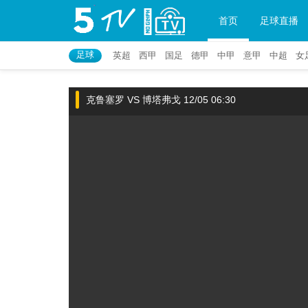
首页
足球直播
足球
英超
西甲
国足
德甲
中甲
意甲
中超
女
克鲁塞罗 VS 博塔弗戈 12/05 06:30