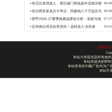
渣补墙
埃贝尔直球放人，莱比锡门将低薪外流揭示财
08-04
政新态
切尔西双签老兵引争议，阿森纳八千万追吉马
08-04
良斯进体检
西甲2026-27赛季揭幕战赛前分析：皇家马德
07-27
里 vs 皇家社会
足协推出球员自荐系统！选材进入‘全民参
03-01
与’时代！弥补青训不足
关于5TV
Cop
本站力求提供及时有效的
本站所提供的即时
本站所有的刊载广告均为广
本站不