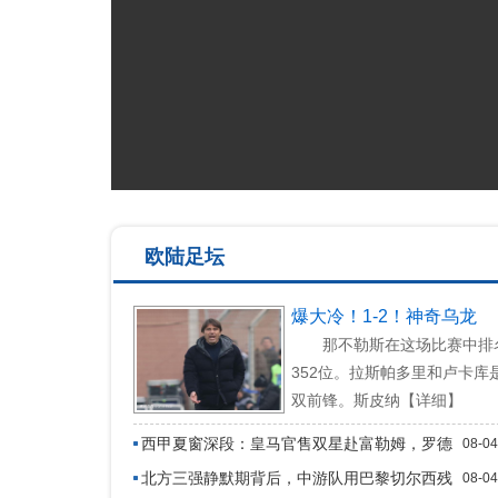
欧陆足坛
爆大冷！1-2！神奇乌龙
那不勒斯在这场比赛中排
352位。拉斯帕多里和卢卡库
双前锋。斯皮纳【详细】
西甲夏窗深段：皇马官售双星赴富勒姆，罗德
08-04
里谈判未破局
北方三强静默期背后，中游队用巴黎切尔西残
08-04