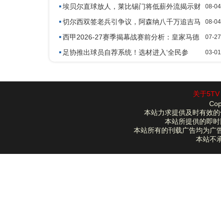
渣补墙
埃贝尔直球放人，莱比锡门将低薪外流揭示财
08-04
政新态
切尔西双签老兵引争议，阿森纳八千万追吉马
08-04
良斯进体检
西甲2026-27赛季揭幕战赛前分析：皇家马德
07-27
里 vs 皇家社会
足协推出球员自荐系统！选材进入‘全民参
03-01
与’时代！弥补青训不足
关于5TV
Cop
本站力求提供及时有效的
本站所提供的即时
本站所有的刊载广告均为广
本站不