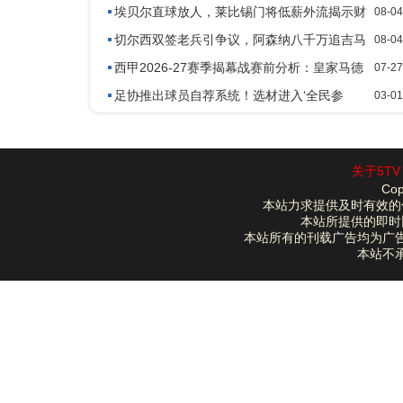
渣补墙
埃贝尔直球放人，莱比锡门将低薪外流揭示财
08-04
政新态
切尔西双签老兵引争议，阿森纳八千万追吉马
08-04
良斯进体检
西甲2026-27赛季揭幕战赛前分析：皇家马德
07-27
里 vs 皇家社会
足协推出球员自荐系统！选材进入‘全民参
03-01
与’时代！弥补青训不足
关于5TV
Cop
本站力求提供及时有效的
本站所提供的即时
本站所有的刊载广告均为广
本站不