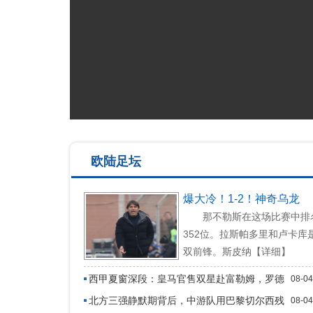
欧陆足坛
爆大冷！1-2！神奇乌龙
那不勒斯在这场比赛中排
352位。拉斯帕多里和卢卡库
双前锋。斯皮纳【详细】
西甲夏窗深段：皇马官售双星赴富勒姆，罗德
08-04
里谈判未破局
北方三强静默期背后，中游队用巴黎切尔西残
08-04